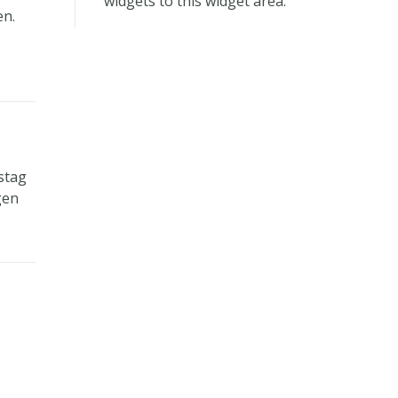
widgets to this widget area.
en.
stag
gen