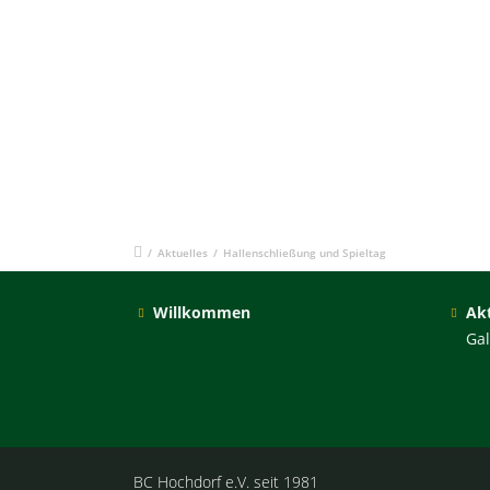
/
Aktuelles
/
Hallenschließung und Spieltag
Willkommen
Akt
Gal
BC Hochdorf e.V. seit 1981