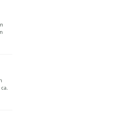
in
en
n
 ca.