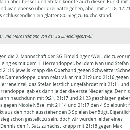
s dann aber besser und Stefan konnte auch diesen Punkt mit 
nd Ivan ebenso über drei Sätze gehen, aber mit 21:18, 17:2
s schlussendlich ein glatter 8:0 Sieg zu Buche stand.
fer und Marc Heimann von der SG Eimeldingen/Weil
gen die 2. Mannschaft der SG Eimeldingen/Weil, die zuvor u
s ging es mit dem 1. Herrendoppel, bei dem Ivan und Stefan 
d 21:19 jeweils knapp die Oberhand gegen Schweitzer/Schn
as Damendoppel dann relativ klar mit 21:9 und 21:16 gegen
Herreneinzel, das Stefan letztlich ungefährdet mit 21:11 und
rrendoppel gab es dann leider die erste Niederlage: Denni
ann hauchdünn mit 9:21, 21:17 und 21:23 geschlagen geben
gegen Nicole Nösel mit 21:14 und 21:17 den 4 Spielpunkt 
t aus den noch ausstehenden 3 Spielen benötigt. Eigentlic
ieg schon gestellt zu sein, doch wir wurden leider eines
r Dennis den 1. Satz zunächst knapp mit 21:18 gegen Max