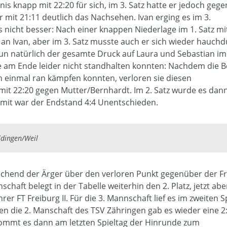
is knapp mit 22:20 für sich, im 3. Satz hatte er jedoch gege
it 21:11 deutlich das Nachsehen. Ivan erging es im 3.
 nicht besser: Nach einer knappen Niederlage im 1. Satz mi
g an Ivan, aber im 3. Satz musste auch er sich wieder hauch
nun natürlich der gesamte Druck auf Laura und Sebastian im
 am Ende leider nicht standhalten konnten: Nachdem die B
h einmal ran kämpfen konnten, verloren sie diesen
mit 22:20 gegen Mutter/Bernhardt. Im 2. Satz wurde es dan
Somit war der Endstand 4:4 Unentschieden.
ldingen/Weil
hend der Ärger über den verloren Punkt gegenüber der F
haft belegt in der Tabelle weiterhin den 2. Platz, jetzt abe
r FT Freiburg II. Für die 3. Mannschaft lief es im zweiten S
en die 2. Manschaft des TSV Zähringen gab es wieder eine 2
kommt es dann am letzten Spieltag der Hinrunde zum