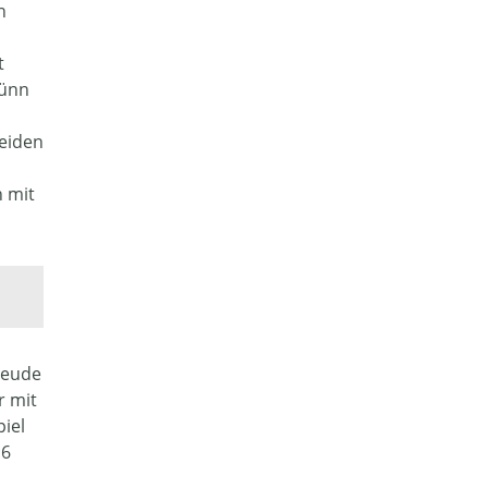
n
t
dünn
eiden
n mit
reude
r mit
piel
:6