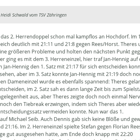
 Heidi Schwald vom TSV Zähringen
g das 2. Herrendoppel schon mal kampflos an Hochdorf. Im 1
ich deutlich mit 21:11 und 21:8 gegen Rees/Horst. Theres
eine größeren Probleme und holten den nächsten Punkt ge
r ging es mit dem 3. Herreneinzel, hier traf Jan-Hennig auf
an-Hennig den 1. Satz mit 21:17 für sich entscheiden konn
hsehen, aber im 3. Satz konnte Jan-Hennig mit 21:19 doch no
hen Dameneinzel wurde es ebenfalls spannend: Theres gela
ntscheiden, im 2. Satz sah es dann lange Zeit bis zum Spiels
Angelegenheit aus, aber Theres zeigte doch noch einmal Ner
noch den Tiebreak erzwingen, indem sich Theres aber wied
Entscheidungssatz vermeiden konnte. Nun war das 1.
s auf Michael Seib. Auch Dennis gab sich keine Blöße und g
d 21:16. Im 2. Herreneinzel spielte Stefan gegen Florian Ree
ange gut ausgesehen hatte, am Ende doch knapp mit 22:20