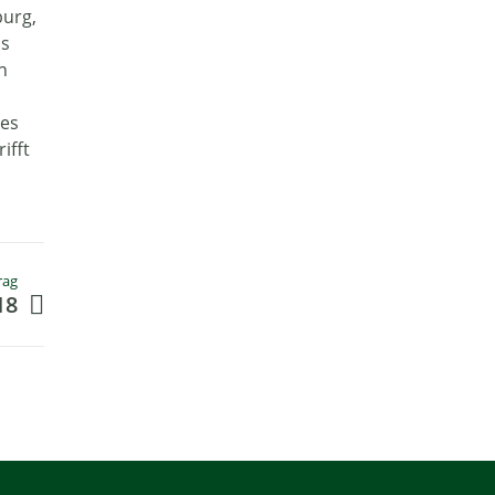
burg,
ls
n
 es
ifft
rag
18