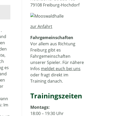
79108 Freiburg-Hochdorf
zur Anfahrt
.
 und
Fahrgemeinschaften
gen
Vor allem aus Richtung
 den
Freiburg gibt es
te,
Fahrgemeinschaften
ch
unserer Spieler. Für nähere
ng es
Infos
meldet euch bei uns
tand
oder fragt direkt im
ven
Training danach.
er
Trainingszeiten
ewann
s: Im
Montags:
18:00 – 19:30 Uhr