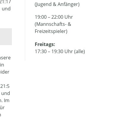
21:17
(Jugend & Anfänger)
1 und
19:00 – 22:00 Uhr
(Mannschafts- &
Freizeitspieler)
Freitags:
17:30 – 19:30 Uhr (alle)
nsere
in
eider
 21:5
s und
. Im
für
h