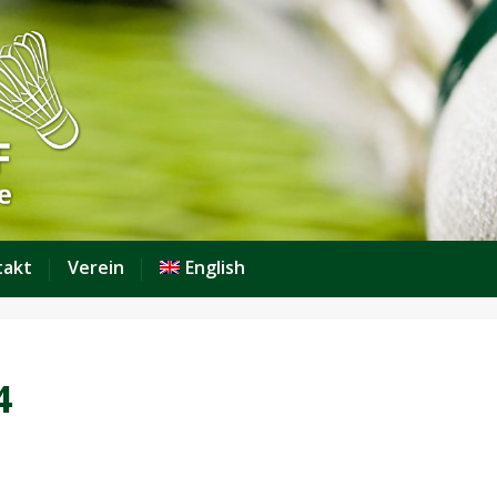
takt
Verein
English
4