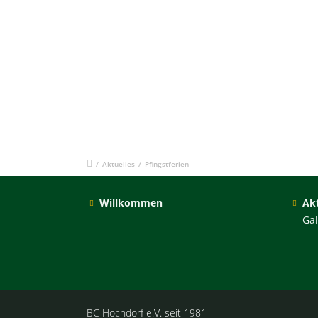
/
Aktuelles
/
Pfingstferien
Willkommen
Akt
Gal
BC Hochdorf e.V. seit 1981